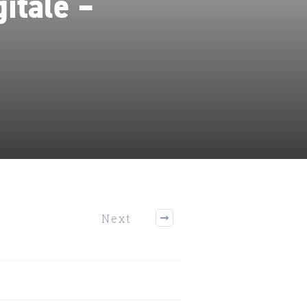
gitale –
Next