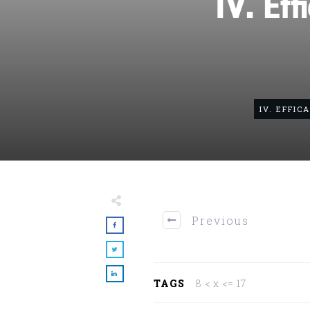
IV. Eff
IV. EFFIC
Previous
TAGS
8 < x <= 17