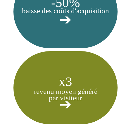
-50%
baisse des coû
ts
d'acq
uis
ition
➔
x3
revenu moyen généré
par visiteur
➔